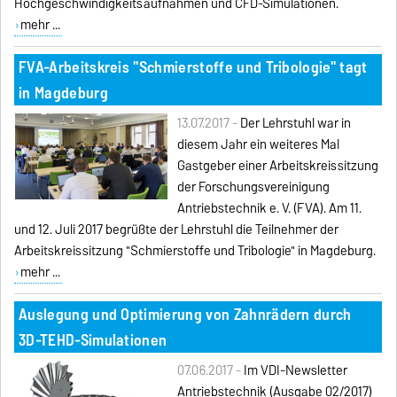
Hochgeschwindigkeitsaufnahmen und CFD-Simulationen.
mehr ...
FVA-Arbeitskreis "Schmierstoffe und Tribologie" tagt
in Magdeburg
13.07.2017 -
Der Lehrstuhl war in
diesem Jahr ein weiteres Mal
Gastgeber einer Arbeitskreissitzung
der Forschungsvereinigung
Antriebstechnik e. V. (FVA). Am 11.
und 12. Juli 2017 begrüßte der Lehrstuhl die Teilnehmer der
Arbeitskreissitzung "Schmierstoffe und Tribologie" in Magdeburg.
mehr ...
Auslegung und Optimierung von Zahnrädern durch
3D-TEHD-Simulationen
07.06.2017 -
Im VDI-Newsletter
Antriebstechnik (Ausgabe 02/2017)